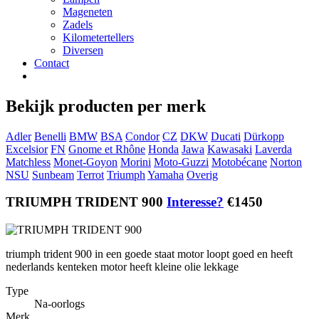
Mageneten
Zadels
Kilometertellers
Diversen
Contact
Bekijk producten per merk
Adler
Benelli
BMW
BSA
Condor
CZ
DKW
Ducati
Dürkopp
Excelsior
FN
Gnome et Rhône
Honda
Jawa
Kawasaki
Laverda
Matchless
Monet-Goyon
Morini
Moto-Guzzi
Motobécane
Norton
NSU
Sunbeam
Terrot
Triumph
Yamaha
Overig
TRIUMPH TRIDENT 900
Interesse?
€1450
triumph trident 900 in een goede staat motor loopt goed en heeft
nederlands kenteken motor heeft kleine olie lekkage
Type
Na-oorlogs
Merk