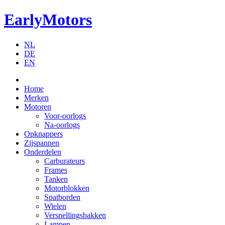
EarlyMotors
NL
DE
EN
Home
Merken
Motoren
Voor-oorlogs
Na-oorlogs
Opknappers
Zijspannen
Onderdelen
Carburateurs
Frames
Tanken
Motorblokken
Spatborden
Wielen
Versnellingsbakken
Lampen