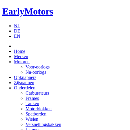
EarlyMotors
NL
DE
EN
Home
Merken
Motoren
Voor-oorlogs
Na-oorlogs
Opknappers
Zijspannen
Onderdelen
Carburateurs
Frames
Tanken
Motorblokken
Spatborden
Wielen
Versnellingsbakken
Lampen