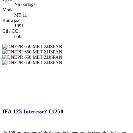
Na-oorlogs
Model
MT 11
Bouwjaar
1991
Cil / CC
650
IFA 125
Interesse?
€1250
ifa 125 opknapper of als decoratie in een goede staat blok is los en