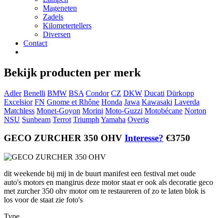
Mageneten
Zadels
Kilometertellers
Diversen
Contact
Bekijk producten per merk
Adler
Benelli
BMW
BSA
Condor
CZ
DKW
Ducati
Dürkopp
Excelsior
FN
Gnome et Rhône
Honda
Jawa
Kawasaki
Laverda
Matchless
Monet-Goyon
Morini
Moto-Guzzi
Motobécane
Norton
NSU
Sunbeam
Terrot
Triumph
Yamaha
Overig
GECO ZURCHER 350 OHV
Interesse?
€3750
dit weekende bij mij in de buurt manifest een festival met oude
auto's motors en mangirus deze motor staat er ook als decoratie geco
met zurcher 350 ohv motor om te restaureren of zo te laten blok is
los voor de staat zie foto's
Type